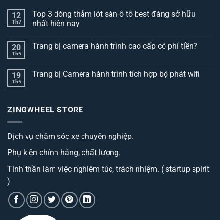
Top 3 dòng thảm lót sàn ô tô best đáng sở hữu
12
Th7
nhất hiện nay
Không
có
Trang bị camera hành trình cao cấp có phí tiền?
20
bình
luận
Th5
Không
ở
có
Top
bình
3
Trang bị Camera hành trình tích hợp bộ phát wifi
19
luận
dòng
ở
Th5
thảm
Không
Trang
lót
có
bị
sàn
bình
camera
ô
luận
hành
ZINGWHEEL STORE
ở
tô
trình
Trang
best
cao
bị
đáng
cấp
Camera
sở
có
Dịch vụ chăm sóc xe chuyên nghiệp.
hành
hữu
phí
trình
nhất
tiền?
tích
hiện
Phụ kiện chính hãng, chất lượng.
hợp
nay
bộ
phát
Tinh thần làm việc nghiêm túc, trách nhiệm. ( startup spirit
wifi
)