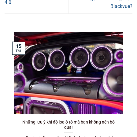
4.0
Blackvue?
15
T
Th1
Những lưu ý khi độ loa ô tô mà bạn không nên bỏ
qua!