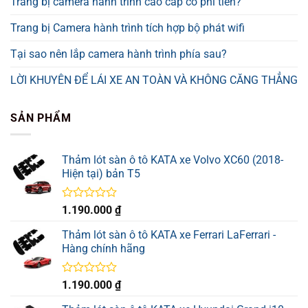
Trang bị camera hành trình cao cấp có phí tiền?
Trang bị Camera hành trình tích hợp bộ phát wifi
Tại sao nên lắp camera hành trình phía sau?
LỜI KHUYÊN ĐỂ LÁI XE AN TOÀN VÀ KHÔNG CĂNG THẲNG
SẢN PHẨM
Thảm lót sàn ô tô KATA xe Volvo XC60 (2018-
Hiện tại) bản T5
Được
1.190.000
₫
xếp
hạng
Thảm lót sàn ô tô KATA xe Ferrari LaFerrari -
0
Hàng chính hãng
5
sao
Được
1.190.000
₫
xếp
hạng