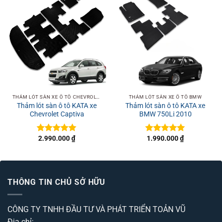
THẢM LÓT SÀN XE Ô TÔ CHEVROLET
THẢM LÓT SÀN XE Ô TÔ BMW
Thảm lót sàn ô tô KATA xe
Thảm lót sàn ô tô KATA xe
Chevrolet Captiva
BMW 750Li 2010
2.990.000
₫
1.990.000
₫
Được xếp
Được xếp
hạng
5
5
hạng
5
5
sao
sao
THÔNG TIN CHỦ SỞ HỮU
CÔNG TY TNHH ĐẦU TƯ VÀ PHÁT TRIỂN TOẢN VŨ
Địa chỉ: