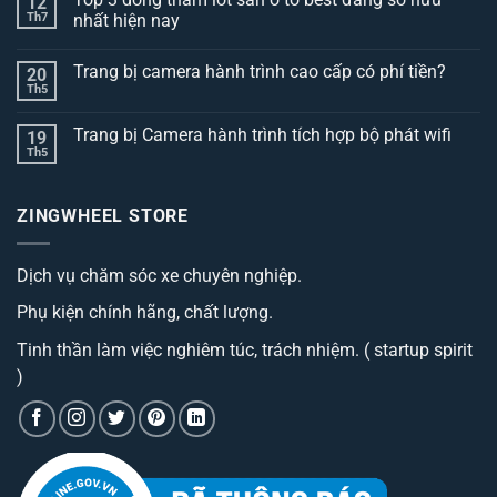
12
Th7
nhất hiện nay
Không
có
Trang bị camera hành trình cao cấp có phí tiền?
20
bình
luận
Th5
Không
ở
có
Top
bình
3
Trang bị Camera hành trình tích hợp bộ phát wifi
19
luận
dòng
ở
Th5
thảm
Không
Trang
lót
có
bị
sàn
bình
camera
ô
luận
hành
ZINGWHEEL STORE
ở
tô
trình
Trang
best
cao
bị
đáng
cấp
Camera
sở
có
Dịch vụ chăm sóc xe chuyên nghiệp.
hành
hữu
phí
trình
nhất
tiền?
tích
hiện
Phụ kiện chính hãng, chất lượng.
hợp
nay
bộ
phát
Tinh thần làm việc nghiêm túc, trách nhiệm. ( startup spirit
wifi
)