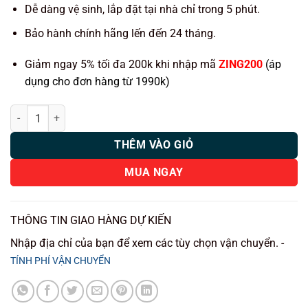
400.000 ₫.
Dễ dàng vệ sinh, lắp đặt tại nhà chỉ trong 5 phút.
Bảo hành chính hãng lến đến 24 tháng.
Giảm ngay 5% tối đa 200k khi nhập mã
ZING200
(áp
dụng cho đơn hàng từ 1990k)
Thảm lót rối ô tô MG7 2024 nhựa PVC cao cấp Huvi số lượng
THÊM VÀO GIỎ
MUA NGAY
THÔNG TIN GIAO HÀNG DỰ KIẾN
Nhập địa chỉ của bạn để xem các tùy chọn vận chuyển. -
TÍNH PHÍ VẬN CHUYỂN