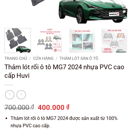
TRANG CHỦ
/
CỬA HÀNG
/
THẢM LÓT SÀN Ô TÔ
Thảm lót rối ô tô MG7 2024 nhựa PVC cao
cấp Huvi
Giá
Giá
700.000
₫
400.000
₫
gốc
hiện
Thảm lót rối ô tô MG7 2024 được sản xuất từ 100%
là:
tại
nhựa PVC cao cấp.
700.000 ₫.
là: