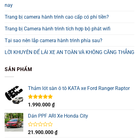
nay
Trang bị camera hành trình cao cấp có phí tiền?
Trang bị Camera hành trình tích hợp bộ phát wifi
Tại sao nên lắp camera hành trình phía sau?
LỜI KHUYÊN ĐỂ LÁI XE AN TOÀN VÀ KHÔNG CĂNG THẲNG
SẢN PHẨM
Thảm lót sàn ô tô KATA xe Ford Ranger Raptor
Được xếp
1.990.000
₫
hạng
5.00
5 sao
Dán PPF ARI Xe Honda City
Được
21.900.000
₫
xếp