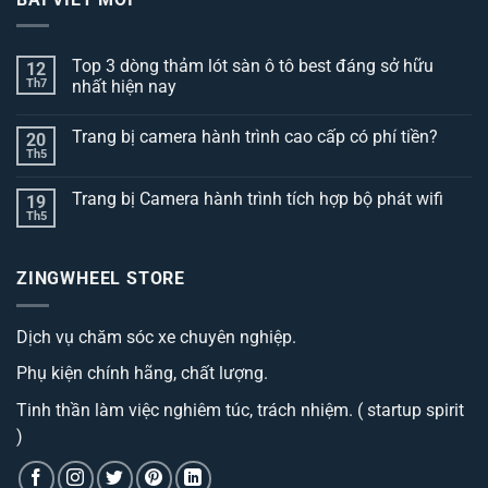
Top 3 dòng thảm lót sàn ô tô best đáng sở hữu
12
Th7
nhất hiện nay
Không
có
Trang bị camera hành trình cao cấp có phí tiền?
20
bình
luận
Th5
Không
ở
có
Top
bình
3
Trang bị Camera hành trình tích hợp bộ phát wifi
19
luận
dòng
ở
Th5
thảm
Không
Trang
lót
có
bị
sàn
bình
camera
ô
luận
hành
ZINGWHEEL STORE
ở
tô
trình
Trang
best
cao
bị
đáng
cấp
Camera
sở
có
Dịch vụ chăm sóc xe chuyên nghiệp.
hành
hữu
phí
trình
nhất
tiền?
tích
hiện
Phụ kiện chính hãng, chất lượng.
hợp
nay
bộ
phát
Tinh thần làm việc nghiêm túc, trách nhiệm. ( startup spirit
wifi
)