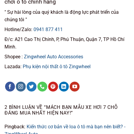
chơi ô tô chính hãng
" Sự hài lòng của quý khách là động lực phát triển của
chúng tôi "
Hotline/Zalo:
0941 877 411
Đ/c: A21 Cao Thị Chính, P, Phú Thuận, Quận 7, TP Hồ Chí
Minh.
Shopee :
Zingwheel Auto Accessories
Lazada:
Phụ kiện nội thất ô tô Zingwheel
2 BÌNH LUẬN VỀ “
MÁCH BẠN MẪU XE HƠI 7 CHỖ
ĐÁNG MUA NHẤT HIỆN NAY!
”
Pingback:
Kiến thức cơ bản về loa ô tô mà bạn nên biết? -