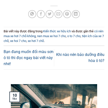
Bài viết này được đăng trong
Kiến thức xe hữu ích
và được gắn thẻ
có nên
mua xe hơi 7 chỗ không
,
nen mua xe hoi 7 cho
,
o to 7 cho
,
tiện ích của xe 7
chỗ
,
xe hoi 7 cho
,
xe hơi 7 chỗ
.
Bạn đang muốn đổi màu sơn
Khi nào nên bảo dưỡng điều
ô tô thì đọc ngay bài viết này
hòa ô tô?
nhé!
10
Th1
T