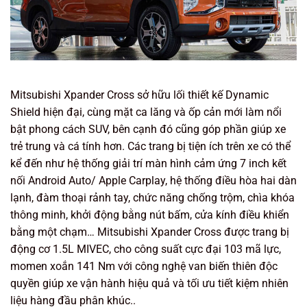
Mitsubishi Xpander Cross sở hữu lối thiết kế Dynamic
Shield hiện đại, cùng mặt ca lăng và ốp cản mới làm nổi
bật phong cách SUV, bên cạnh đó cũng góp phần giúp xe
trẻ trung và cá tính hơn. Các trang bị tiện ích trên xe có thể
kể đến như hệ thống giải trí màn hình cảm ứng 7 inch kết
nối Android Auto/ Apple Carplay, hệ thống điều hòa hai dàn
lạnh, đàm thoại rảnh tay, chức năng chống trộm, chìa khóa
thông minh, khởi động bằng nút bấm, cửa kính điều khiển
bằng một chạm… Mitsubishi Xpander Cross được trang bị
động cơ 1.5L MIVEC, cho công suất cực đại 103 mã lực,
momen xoắn 141 Nm với công nghệ van biến thiên độc
quyền giúp xe vận hành hiệu quả và tối ưu tiết kiệm nhiên
liệu hàng đầu phân khúc..