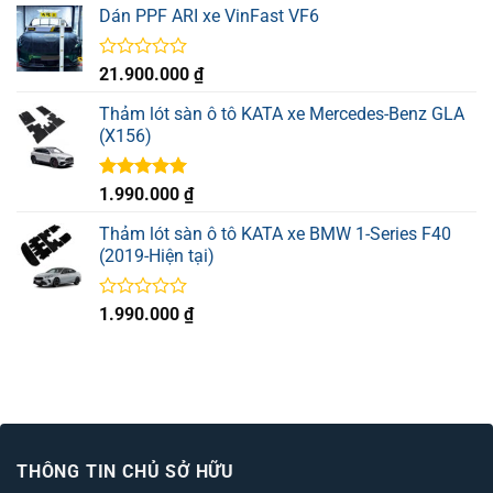
hạng
Dán PPF ARI xe VinFast VF6
0
5
sao
Được
21.900.000
₫
xếp
hạng
Thảm lót sàn ô tô KATA xe Mercedes-Benz GLA
0
(X156)
5
sao
Được xếp
1.990.000
₫
hạng
5.00
5 sao
Thảm lót sàn ô tô KATA xe BMW 1-Series F40
(2019-Hiện tại)
Được
1.990.000
₫
xếp
hạng
0
5
sao
THÔNG TIN CHỦ SỞ HỮU