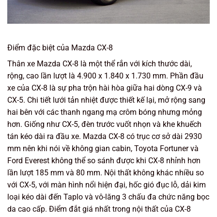
Điểm đặc biệt của Mazda CX-8
Thân xe Mazda CX-8 là một thể rắn với kích thước dài,
rộng, cao lần lượt là 4.900 x 1.840 x 1.730 mm. Phần đầu
xe của CX-8 là sự pha trộn hài hòa giữa hai dòng CX-9 và
CX-5. Chi tiết lưới tản nhiệt được thiết kế lại, mở rộng sang
hai bên với các thanh ngang mạ crôm bóng nhưng mỏng
hơn. Giống như CX-5, đèn trước vuốt nhọn và khe khuếch
tán kéo dài ra đầu xe. Mazda CX-8 có trục cơ sở dài 2930
mm nên khi nói về không gian cabin, Toyota Fortuner và
Ford Everest không thể so sánh được khi CX-8 nhỉnh hơn
lần lượt 185 mm và 80 mm. Nội thất không khác nhiều so
với CX-5, với màn hình nổi hiện đại, hốc gió đục lỗ, dải kim
loại kéo dài đến Taplo và vô-lăng 3 chấu đa chức năng bọc
da cao cấp. Điểm đắt giá nhất trong nội thất của CX-8