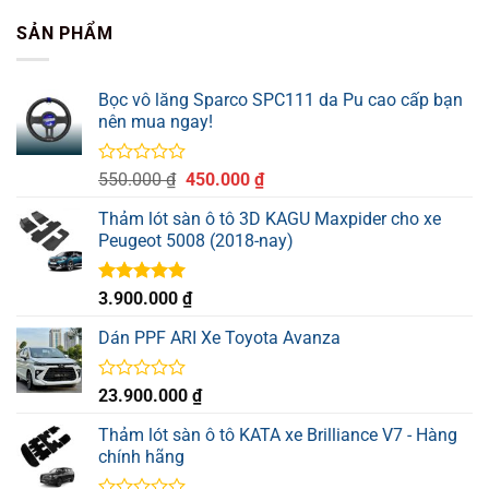
SẢN PHẨM
Bọc vô lăng Sparco SPC111 da Pu cao cấp bạn
nên mua ngay!
Được
Giá
Giá
550.000
₫
450.000
₫
xếp
gốc
hiện
hạng
Thảm lót sàn ô tô 3D KAGU Maxpider cho xe
là:
tại
0
Peugeot 5008 (2018-nay)
550.000 ₫.
là:
5
sao
450.000 ₫.
Được xếp
3.900.000
₫
hạng
5.00
5 sao
Dán PPF ARI Xe Toyota Avanza
Được
23.900.000
₫
xếp
hạng
Thảm lót sàn ô tô KATA xe Brilliance V7 - Hàng
0
chính hãng
5
sao