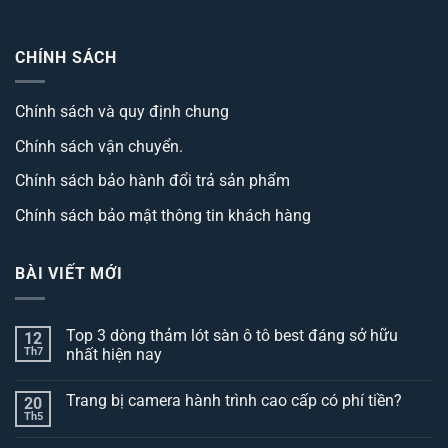
CHÍNH SÁCH
Chính sách và quy định chung
Chính sách vận chuyển.
Chính sách bảo hành đổi trả sản phẩm
Chính sách bảo mật thông tin khách hàng
BÀI VIẾT MỚI
Top 3 dòng thảm lót sàn ô tô best đáng sở hữu
12
Th7
nhất hiện nay
Không
có
Trang bị camera hành trình cao cấp có phí tiền?
20
bình
luận
Th5
Không
ở
có
Top
bình