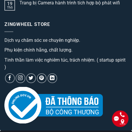
3
Trang bị Camera hành trình tích hợp bộ phát wifi
19
luận
dòng
ở
Th5
thảm
Không
Trang
lót
có
bị
sàn
bình
camera
ô
luận
hành
ZINGWHEEL STORE
ở
tô
trình
Trang
best
cao
bị
đáng
cấp
Camera
sở
có
Dịch vụ chăm sóc xe chuyên nghiệp.
hành
hữu
phí
trình
nhất
tiền?
tích
hiện
Phụ kiện chính hãng, chất lượng.
hợp
nay
bộ
phát
Tinh thần làm việc nghiêm túc, trách nhiệm. ( startup spirit
wifi
)