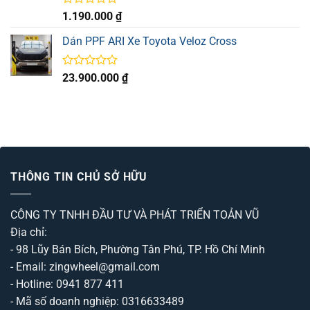
Được
1.190.000
₫
xếp
hạng
Dán PPF ARI Xe Toyota Veloz Cross
0
5
sao
Được
23.900.000
₫
xếp
hạng
0
5
sao
THÔNG TIN CHỦ SỞ HỮU
CÔNG TY TNHH ĐẦU TƯ VÀ PHÁT TRIỂN TOẢN VŨ
Địa chỉ:
- 98 Lũy Bán Bích, Phường Tân Phú, TP. Hồ Chí Minh
- Email: zingwheel@gmail.com
- Hotline: 0941 877 411
- Mã số doanh nghiệp: 0316633489