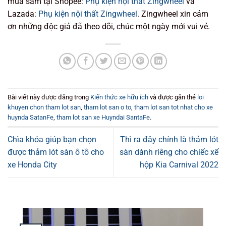
mua sắm tại Shopee:
Phụ kiện nội thất Zingwheel
và
Lazada:
Phụ kiện nội thất Zingwheel
. Zingwheel xin cảm
ơn những độc giả đã theo dõi, chúc một ngày mới vui vẻ.
Bài viết này được đăng trong
Kiến thức xe hữu ích
và được gắn thẻ
loi
khuyen chon tham lot san
,
tham lot san o to
,
tham lot san tot nhat cho xe
huynda SatanFe
,
tham lot san xe Huyndai SantaFe
.
Chìa khóa giúp bạn chọn
Thì ra đây chính là thảm lót
được thảm lót sàn ô tô cho
sàn dành riêng cho chiếc xế
xe Honda City
hộp Kia Carnival 2022