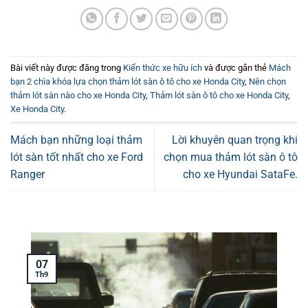
Bài viết này được đăng trong
Kiến thức xe hữu ích
và được gắn thẻ
Mách
bạn 2 chìa khóa lựa chọn thảm lót sàn ô tô cho xe Honda City
,
Nên chọn
thảm lót sàn nào cho xe Honda City
,
Thảm lót sàn ô tô cho xe Honda City
,
Xe Honda City
.
Mách bạn những loại thảm
Lời khuyên quan trọng khi
lót sàn tốt nhất cho xe Ford
chọn mua thảm lót sàn ô tô
Ranger
cho xe Hyundai SataFe.
07
T
Th9