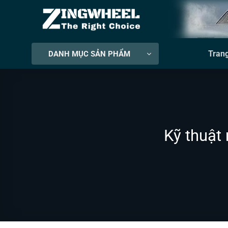
Bỏ
qua
nội
dung
Tran
DANH MỤC SẢN PHẨM
Kỹ thuật