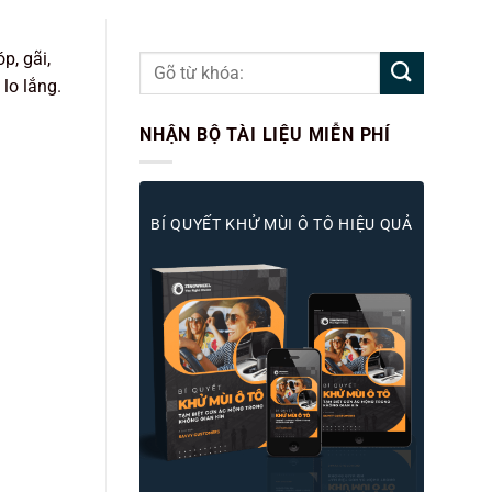
p, gãi,
lo lắng.
NHẬN BỘ TÀI LIỆU MIỄN PHÍ
BÍ QUYẾT KHỬ MÙI Ô TÔ HIỆU QUẢ