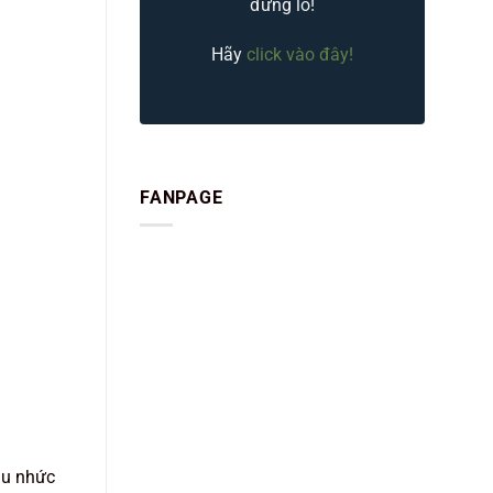
đừng lo!
Hãy
click vào đây!
FANPAGE
au nhức