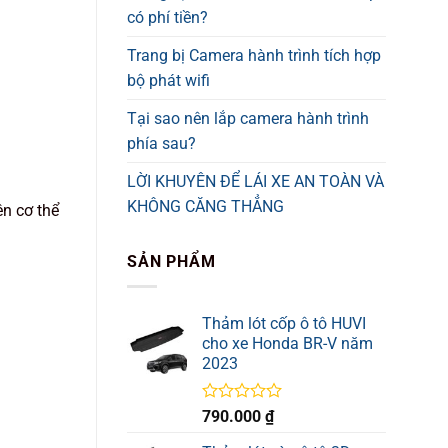
có phí tiền?
Trang bị Camera hành trình tích hợp
bộ phát wifi
Tại sao nên lắp camera hành trình
phía sau?
LỜI KHUYÊN ĐỂ LÁI XE AN TOÀN VÀ
KHÔNG CĂNG THẲNG
n cơ thể
SẢN PHẨM
Thảm lót cốp ô tô HUVI
cho xe Honda BR-V năm
2023
Được
790.000
₫
xếp
hạng