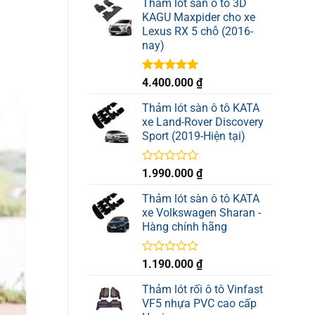
Thảm lót sàn ô tô 3D
0
KAGU Maxpider cho xe
5
Lexus RX 5 chỗ (2016-
sao
nay)
Được xếp
4.400.000
₫
hạng
5.00
5 sao
Thảm lót sàn ô tô KATA
xe Land-Rover Discovery
Sport (2019-Hiện tại)
Được
1.990.000
₫
xếp
hạng
Thảm lót sàn ô tô KATA
0
xe Volkswagen Sharan -
5
Hàng chính hãng
sao
Được
1.190.000
₫
xếp
hạng
Thảm lót rối ô tô Vinfast
0
VF5 nhựa PVC cao cấp
5