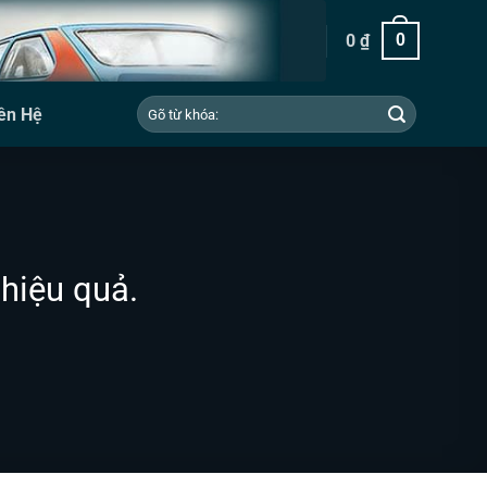
0
₫
0
Tìm
ên Hệ
kiếm:
hiệu quả.