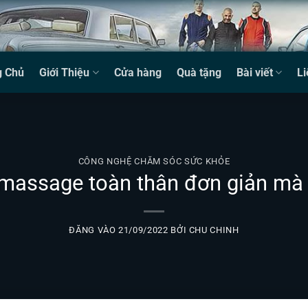
g Chủ
Giới Thiệu
Cửa hàng
Quà tặng
Bài viết
Li
CÔNG NGHỆ CHĂM SÓC SỨC KHỎE
 massage toàn thân đơn giản mà 
ĐĂNG VÀO
21/09/2022
BỞI
CHU CHINH