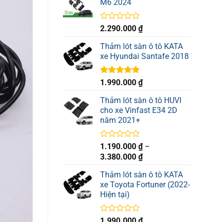
M6 2024
Được
2.290.000
₫
xếp
hạng
Thảm lót sàn ô tô KATA
0
xe Hyundai Santafe 2018
5
sao
Được xếp
1.990.000
₫
hạng
5.00
5 sao
Thảm lót sàn ô tô HUVI
cho xe Vinfast E34 2D
năm 2021+
Được
1.190.000
₫
–
xếp
Khoảng
3.380.000
₫
hạng
giá:
0
Thảm lót sàn ô tô KATA
từ
5
xe Toyota Fortuner (2022-
sao
1.190.000 ₫
Hiện tại)
đến
3.380.000 ₫
Được
1.990.000
₫