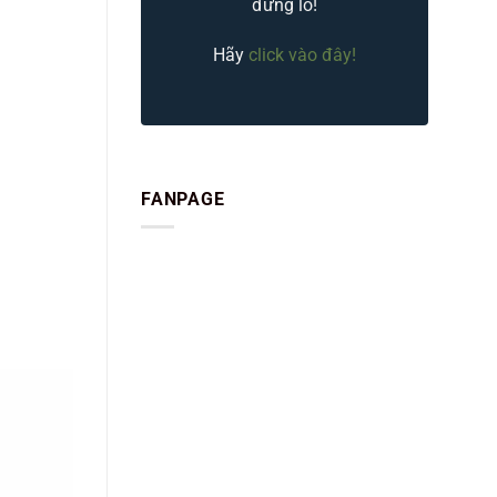
đừng lo!
Hãy
click vào đây!
FANPAGE