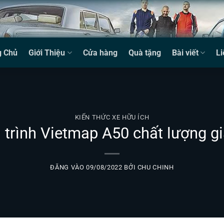
g Chủ
Giới Thiệu
Cửa hàng
Quà tặng
Bài viết
Li
KIẾN THỨC XE HỮU ÍCH
trình Vietmap A50 chất lượng giá
ĐĂNG VÀO
09/08/2022
BỞI
CHU CHINH