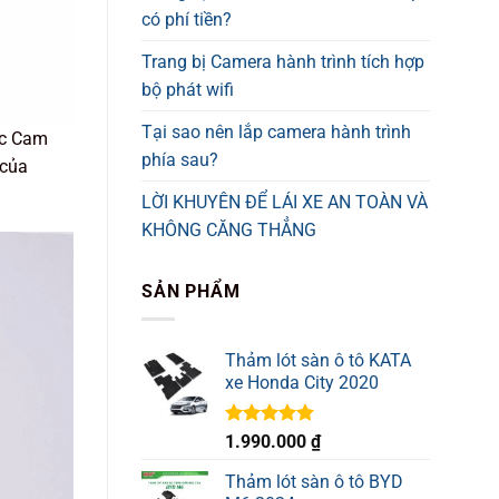
có phí tiền?
Trang bị Camera hành trình tích hợp
bộ phát wifi
Tại sao nên lắp camera hành trình
ếc Cam
phía sau?
 của
LỜI KHUYÊN ĐỂ LÁI XE AN TOÀN VÀ
KHÔNG CĂNG THẲNG
SẢN PHẨM
Thảm lót sàn ô tô KATA
xe Honda City 2020
Được xếp
1.990.000
₫
hạng
5.00
5 sao
Thảm lót sàn ô tô BYD