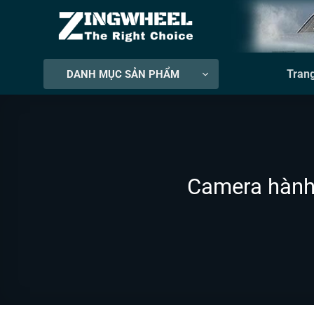
Bỏ
qua
nội
dung
Tran
DANH MỤC SẢN PHẨM
Camera hành 