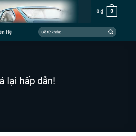
0
₫
0
Tìm
ên Hệ
kiếm:
 lại hấp dẫn!