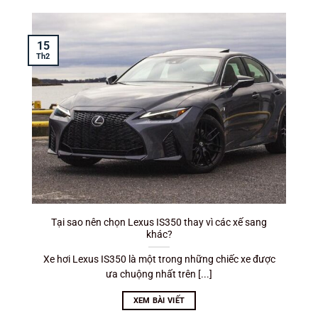
15
Th2
T
Tại sao nên chọn Lexus IS350 thay vì các xế sang
khác?
Xe hơi Lexus IS350 là một trong những chiếc xe được
ưa chuộng nhất trên [...]
XEM BÀI VIẾT