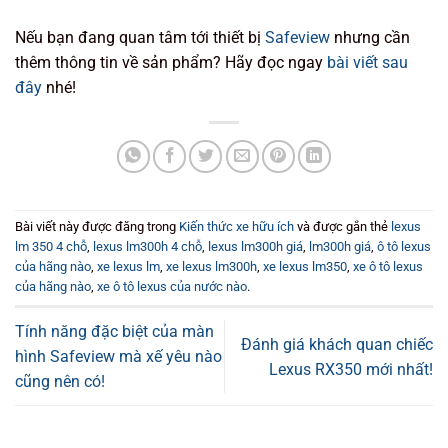
Nếu bạn đang quan tâm tới thiết bị
Safeview
nhưng cần
thêm thông tin về sản phẩm? Hãy đọc ngay
bài viết sau
đây
nhé!
Bài viết này được đăng trong
Kiến thức xe hữu ích
và được gắn thẻ
lexus
lm 350 4 chỗ
,
lexus lm300h 4 chỗ
,
lexus lm300h giá
,
lm300h giá
,
ô tô lexus
của hãng nào
,
xe lexus lm
,
xe lexus lm300h
,
xe lexus lm350
,
xe ô tô lexus
của hãng nào
,
xe ô tô lexus của nước nào
.
Tính năng đặc biệt của màn
Đánh giá khách quan chiếc
hình Safeview mà xế yêu nào
Lexus RX350 mới nhất!
cũng nên có!