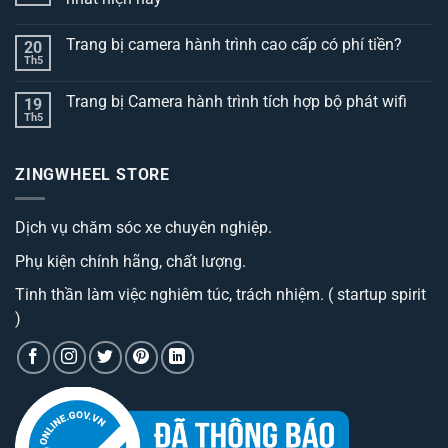
Không
có
Trang bị camera hành trình cao cấp có phí tiền?
20
bình
luận
Th5
Không
ở
có
Top
bình
3
Trang bị Camera hành trình tích hợp bộ phát wifi
19
luận
dòng
ở
Th5
thảm
Không
Trang
lót
có
bị
sàn
bình
camera
ô
luận
hành
ZINGWHEEL STORE
ở
tô
trình
Trang
best
cao
bị
đáng
cấp
Camera
sở
có
Dịch vụ chăm sóc xe chuyên nghiệp.
hành
hữu
phí
trình
nhất
tiền?
tích
hiện
Phụ kiện chính hãng, chất lượng.
hợp
nay
bộ
phát
Tinh thần làm việc nghiêm túc, trách nhiệm. ( startup spirit
wifi
)