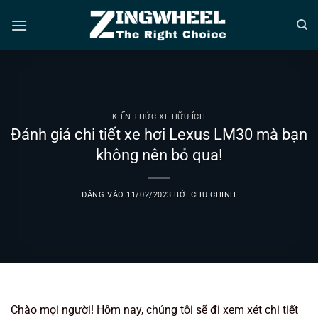
Bỏ
qua
nội
dung
KIẾN THỨC XE HỮU ÍCH
Đánh giá chi tiết xe hơi Lexus LM30 mà bạn
không nên bỏ qua!
ĐĂNG VÀO
11/02/2023
BỞI
CHU CHINH
Chào mọi người! Hôm nay, chúng tôi sẽ đi xem xét chi tiết