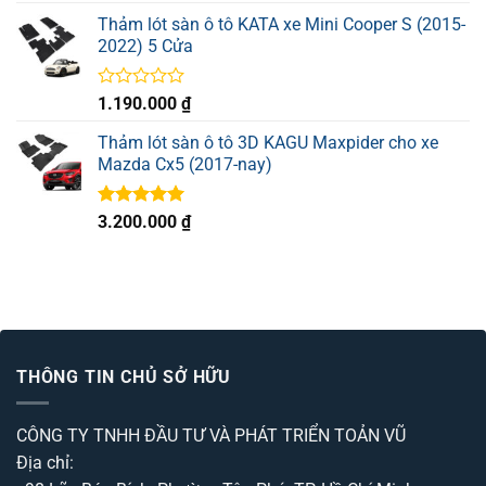
5 sao
Thảm lót sàn ô tô KATA xe Mini Cooper S (2015-
2022) 5 Cửa
Được
1.190.000
₫
xếp
hạng
Thảm lót sàn ô tô 3D KAGU Maxpider cho xe
0
Mazda Cx5 (2017-nay)
5
sao
Được xếp
3.200.000
₫
hạng
5.00
5 sao
THÔNG TIN CHỦ SỞ HỮU
CÔNG TY TNHH ĐẦU TƯ VÀ PHÁT TRIỂN TOẢN VŨ
Địa chỉ: