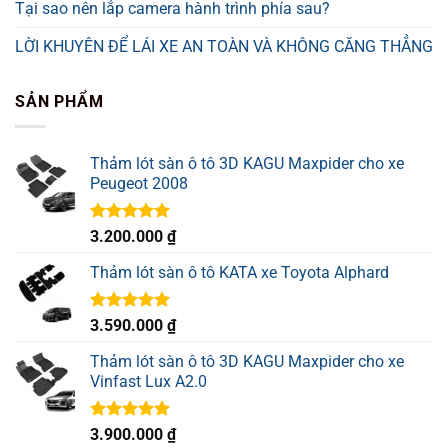
Tại sao nên lắp camera hành trình phía sau?
LỜI KHUYÊN ĐỂ LÁI XE AN TOÀN VÀ KHÔNG CĂNG THẲNG
SẢN PHẨM
Thảm lót sàn ô tô 3D KAGU Maxpider cho xe
Peugeot 2008
Được xếp
3.200.000
₫
hạng
5.00
5 sao
Thảm lót sàn ô tô KATA xe Toyota Alphard
Được xếp
3.590.000
₫
hạng
5.00
5 sao
Thảm lót sàn ô tô 3D KAGU Maxpider cho xe
Vinfast Lux A2.0
Được xếp
3.900.000
₫
hạng
5.00