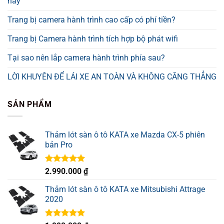
nay
Trang bị camera hành trình cao cấp có phí tiền?
Trang bị Camera hành trình tích hợp bộ phát wifi
Tại sao nên lắp camera hành trình phía sau?
LỜI KHUYÊN ĐỂ LÁI XE AN TOÀN VÀ KHÔNG CĂNG THẲNG
SẢN PHẨM
Thảm lót sàn ô tô KATA xe Mazda CX-5 phiên
bản Pro
Được xếp
2.990.000
₫
hạng
5.00
5 sao
Thảm lót sàn ô tô KATA xe Mitsubishi Attrage
2020