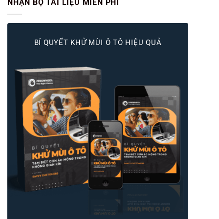
NHẬN BỘ TÀI LIỆU MIỄN PHÍ
BÍ QUYẾT KHỬ MÙI Ô TÔ HIỆU QUẢ