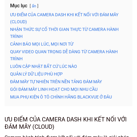
Mục lục
ẩn
ƯU ĐIỂM CỦA CAMERA DASH KHI KẾT NỐI VỚI ĐÁM MÂY
(CLOUD)
NHẬN THỨC SỰ CỐ THỜI GIAN THỰC TỪ CAMERA HÀNH
TRÌNH
CẢNH BÁO MỌI LÚC, MỌI NƠI TỪ
QUAY VIDEO QUAN TRỌNG DỄ DÀNG TỪ CAMERA HÀNH
TRÌNH
LUÔN CẬP NHẬT BẤT CỨ LÚC NÀO
QUẢN LÝ DỮ LIỆU PHÙ HỢP
ĐÁM MÂY TỰ NHIÊN TRÊN NỀN TẢNG ĐÁM MÂY
GÓI ĐÁM MÂY LINH HOẠT CHO MỌI NHU CẦU
MUA PHỤ KIỆN Ô TÔ CHÍNH HÃNG BLACKVUE Ở ĐÂU
ƯU ĐIỂM CỦA CAMERA DASH KHI KẾT NỐI VỚI
ĐÁM MÂY (CLOUD)