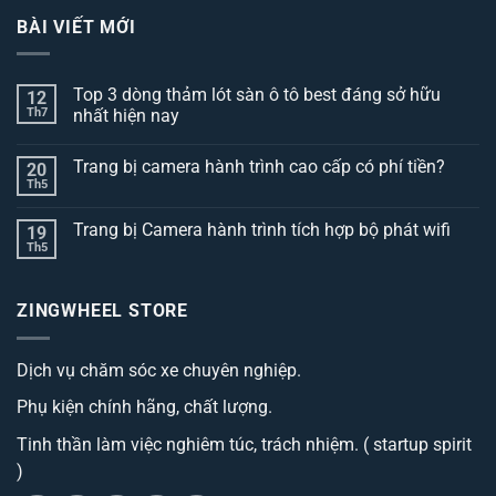
BÀI VIẾT MỚI
Top 3 dòng thảm lót sàn ô tô best đáng sở hữu
12
Th7
nhất hiện nay
Không
có
Trang bị camera hành trình cao cấp có phí tiền?
20
bình
luận
Th5
Không
ở
có
Top
bình
3
Trang bị Camera hành trình tích hợp bộ phát wifi
19
luận
dòng
ở
Th5
thảm
Không
Trang
lót
có
bị
sàn
bình
camera
ô
luận
hành
ZINGWHEEL STORE
ở
tô
trình
Trang
best
cao
bị
đáng
cấp
Camera
sở
có
Dịch vụ chăm sóc xe chuyên nghiệp.
hành
hữu
phí
trình
nhất
tiền?
tích
hiện
Phụ kiện chính hãng, chất lượng.
hợp
nay
bộ
phát
Tinh thần làm việc nghiêm túc, trách nhiệm. ( startup spirit
wifi
)