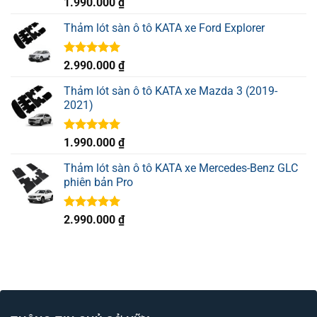
Được xếp
1.990.000
₫
hạng
5.00
5 sao
Thảm lót sàn ô tô KATA xe Ford Explorer
Được xếp
2.990.000
₫
hạng
5.00
5 sao
Thảm lót sàn ô tô KATA xe Mazda 3 (2019-
2021)
Được xếp
1.990.000
₫
hạng
5.00
5 sao
Thảm lót sàn ô tô KATA xe Mercedes-Benz GLC
phiên bản Pro
Được xếp
2.990.000
₫
hạng
5.00
5 sao