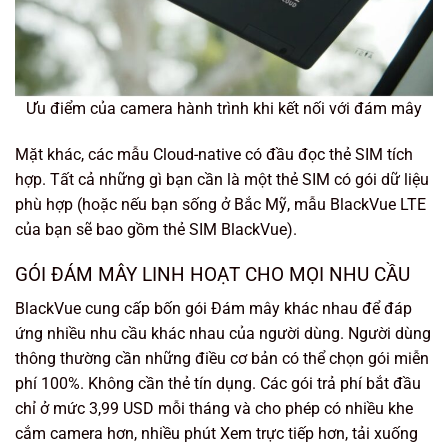
Ưu điểm của camera hành trình khi kết nối với đám mây
Mặt khác, các mẫu Cloud-native có đầu đọc thẻ SIM tích
hợp. Tất cả những gì bạn cần là một thẻ SIM có gói dữ liệu
phù hợp (hoặc nếu bạn sống ở Bắc Mỹ, mẫu BlackVue LTE
của bạn sẽ bao gồm thẻ SIM BlackVue).
GÓI ĐÁM MÂY LINH HOẠT CHO MỌI NHU CẦU
BlackVue cung cấp bốn gói Đám mây khác nhau để đáp
ứng nhiều nhu cầu khác nhau của người dùng. Người dùng
thông thường cần những điều cơ bản có thể chọn gói miễn
phí 100%. Không cần thẻ tín dụng. Các gói trả phí bắt đầu
chỉ ở mức 3,99 USD mỗi tháng và cho phép có nhiều khe
cắm camera hơn, nhiều phút Xem trực tiếp hơn, tải xuống