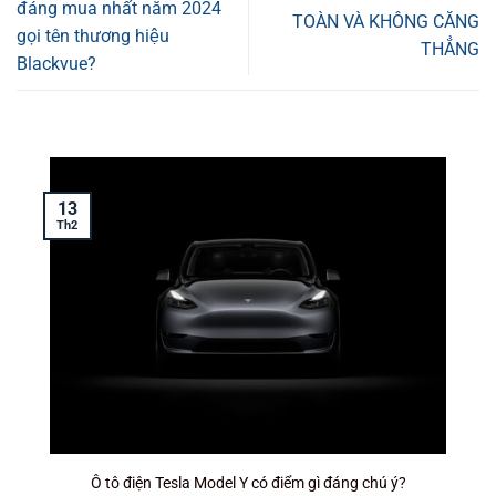
đáng mua nhất năm 2024
TOÀN VÀ KHÔNG CĂNG
gọi tên thương hiệu
THẲNG
Blackvue?
13
T
Th2
Ô tô điện Tesla Model Y có điểm gì đáng chú ý?