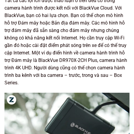
Tất cả các lợi ích được thảo luận ở trên đều có trong
camera hành trình được kết nối với BlackVue Cloud. Với
BlackVue, bạn có hai lựa chọn. Bạn có thể chọn mô hình
hỗ trợ Đám mây hoặc Bản địa đám mây. Các mô hình hỗ
trợ đám mây đã sẵn sàng cho đám mây nhưng chúng
không có khả năng kết nối Internet. Họ cần truy cập Wi-Fi
gần đó hoặc cài đặt điểm phát sóng trên xe để có thể truy
cập Internet. Một ví dụ điển hình về camera hành trình hỗ
trợ Đám mây là BlackVue DR970X-2CH Plus, camera hành
trình 4K UHD. Người dùng cũng có thể chọn camera hành
trình ba kênh với ba camera – trước, trong và sau – Box
Series.