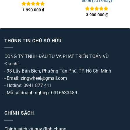
5008 (2018-nay)
1.990.000
₫
Được xếp
3.900.000
₫
hạng
5
5
Được xếp
sao
hạng
5
5
sao
THÔNG TIN CHỦ SỞ HỮU
CÔNG TY TNHH ĐẦU TƯ VÀ PHÁT TRIỂN TOẢN VŨ
Địa chỉ:
- 98 Lũy Bán Bích, Phường Tân Phú, TP. Hồ Chí Minh
- Email: zingwheel@gmail.com
- Hotline: 0941 877 411
- Mã số doanh nghiệp: 0316633489
CHÍNH SÁCH
Chính sách và quy định chung