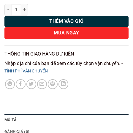
Thảm lót sàn ô tô HUVI cho xe Toyota Camry 3D năm 2025 số lượng
THÊM VÀO GIỎ
MUA NGAY
THÔNG TIN GIAO HÀNG DỰ KIẾN
Nhập địa chỉ của bạn để xem các tùy chọn vận chuyển. -
TÍNH PHÍ VẬN CHUYỂN
MÔ TẢ
ĐÁNH GIÁ (0)