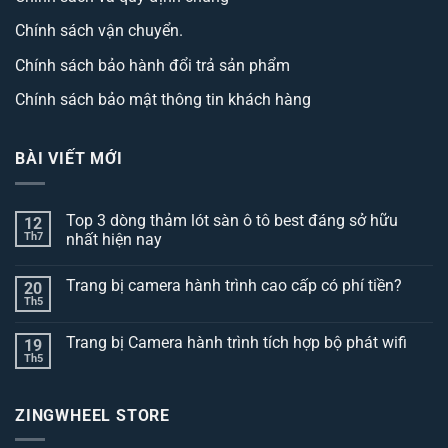
Chính sách vận chuyển.
Chính sách bảo hành đổi trả sản phẩm
Chính sách bảo mật thông tin khách hàng
BÀI VIẾT MỚI
Top 3 dòng thảm lót sàn ô tô best đáng sở hữu
12
Th7
nhất hiện nay
Không
có
Trang bị camera hành trình cao cấp có phí tiền?
20
bình
luận
Th5
Không
ở
có
Top
bình
3
Trang bị Camera hành trình tích hợp bộ phát wifi
19
luận
dòng
ở
Th5
thảm
Không
Trang
lót
có
bị
sàn
bình
camera
ô
luận
hành
ZINGWHEEL STORE
ở
tô
trình
Trang
best
cao
bị
đáng