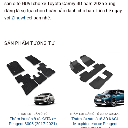
sàn ô tô HUVI cho xe Toyota Camry 3D năm 2025 xứng
đáng là sự lựa chọn hoàn hảo dành cho bạn. Liên hệ ngay
với
Zingwheel
bạn nhé.
SẢN PHẨM TƯƠNG TỰ
THẢM LÓT SÀN Ô TÔ
THẢM LÓT SÀN Ô TÔ 3D KAGU MAXPIDER
Thảm lót sàn ô tô KATA xe
Thảm lót sàn ô tô 3D KAGU
Peugeot 3008 (2017-2021)
Maxpider cho xe Peugeot