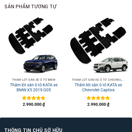
SẢN PHẨM TƯƠNG TỰ
THẢM LÓT SÀN XE Ô TÔ BMW
THẢM LÓT SÀN XE Ô TÔ CHEVROLET
Thảm lót sàn ô tô KATA xe
Thảm lót sàn ô tô KATA xe
BMW X5 2019 G05
Chevrolet Captiva
2.990.000
₫
2.990.000
₫
Được xếp
Được xếp
hạng
5
5
hạng
5
5
sao
sao
THÔNG TIN CHỦ SỞ HỮU