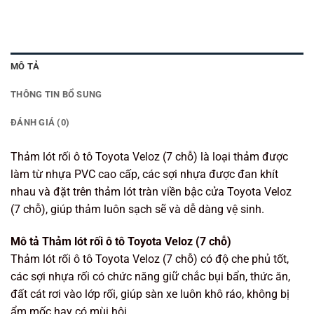
MÔ TẢ
THÔNG TIN BỔ SUNG
ĐÁNH GIÁ (0)
Thảm lót rối ô tô Toyota Veloz (7 chỗ) là loại thảm được
làm từ nhựa PVC cao cấp, các sợi nhựa được đan khít
nhau và đặt trên thảm lót tràn viền bậc cửa Toyota Veloz
(7 chỗ), giúp thảm luôn sạch sẽ và dễ dàng vệ sinh.
Mô tả Thảm lót rối ô tô Toyota Veloz (7 chỗ)
Thảm lót rối ô tô Toyota Veloz (7 chỗ) có độ che phủ tốt,
các sợi nhựa rối có chức năng giữ chắc bụi bẩn, thức ăn,
đất cát rơi vào lớp rối, giúp sàn xe luôn khô ráo, không bị
ẩm mốc hay có mùi hôi.