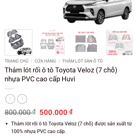
TRANG CHỦ
/
CỬA HÀNG
/
THẢM LÓT SÀN Ô TÔ
Thảm lót rối ô tô Toyota Veloz (7 chỗ)
nhựa PVC cao cấp Huvi
Giá
Giá
800.000
₫
500.000
₫
gốc
hiện
Thảm lót rối ô tô Toyota Veloz (7 chỗ) được sản xuất từ
là:
tại
100% nhựa PVC cao cấp.
800.000 ₫.
là: