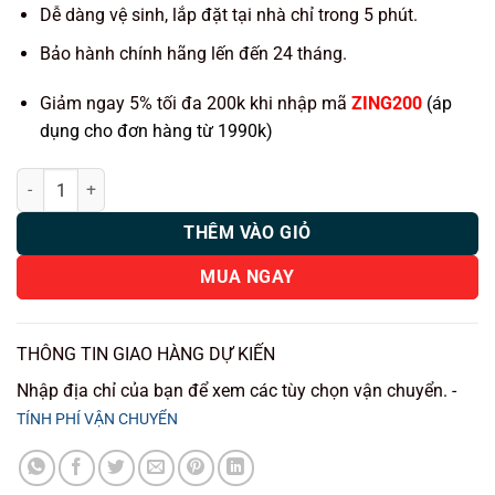
500.000 ₫.
Dễ dàng vệ sinh, lắp đặt tại nhà chỉ trong 5 phút.
Bảo hành chính hãng lến đến 24 tháng.
Giảm ngay 5% tối đa 200k khi nhập mã
ZING200
(áp
dụng cho đơn hàng từ 1990k)
Thảm lót rối ô tô Toyota Veloz (7 chỗ) nhựa PVC cao cấp Huvi số lượ
THÊM VÀO GIỎ
MUA NGAY
THÔNG TIN GIAO HÀNG DỰ KIẾN
Nhập địa chỉ của bạn để xem các tùy chọn vận chuyển. -
TÍNH PHÍ VẬN CHUYỂN