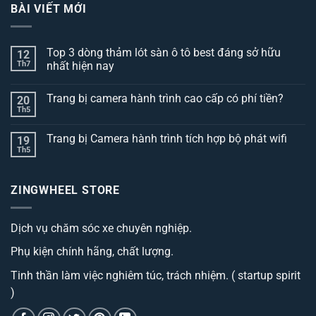
BÀI VIẾT MỚI
Top 3 dòng thảm lót sàn ô tô best đáng sở hữu
12
Th7
nhất hiện nay
Không
có
Trang bị camera hành trình cao cấp có phí tiền?
20
bình
luận
Th5
Không
ở
có
Top
bình
3
Trang bị Camera hành trình tích hợp bộ phát wifi
19
luận
dòng
ở
Th5
thảm
Không
Trang
lót
có
bị
sàn
bình
camera
ô
luận
hành
ZINGWHEEL STORE
ở
tô
trình
Trang
best
cao
bị
đáng
cấp
Camera
sở
có
Dịch vụ chăm sóc xe chuyên nghiệp.
hành
hữu
phí
trình
nhất
tiền?
tích
hiện
Phụ kiện chính hãng, chất lượng.
hợp
nay
bộ
phát
Tinh thần làm việc nghiêm túc, trách nhiệm. ( startup spirit
wifi
)