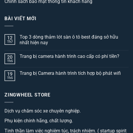
Chính sách bảo mật thông tin khách hàng
BÀI VIẾT MỚI
Top 3 dòng thảm lót sàn ô tô best đáng sở hữu
12
Th7
nhất hiện nay
Không
có
Trang bị camera hành trình cao cấp có phí tiền?
20
bình
luận
Th5
Không
ở
có
Top
bình
3
Trang bị Camera hành trình tích hợp bộ phát wifi
19
luận
dòng
ở
Th5
thảm
Không
Trang
lót
có
bị
sàn
bình
camera
ô
luận
hành
ZINGWHEEL STORE
ở
tô
trình
Trang
best
cao
bị
đáng
cấp
Camera
sở
có
Dịch vụ chăm sóc xe chuyên nghiệp.
hành
hữu
phí
trình
nhất
tiền?
tích
hiện
Phụ kiện chính hãng, chất lượng.
hợp
nay
bộ
phát
Tinh thần làm việc nghiêm túc, trách nhiệm. ( startup spirit