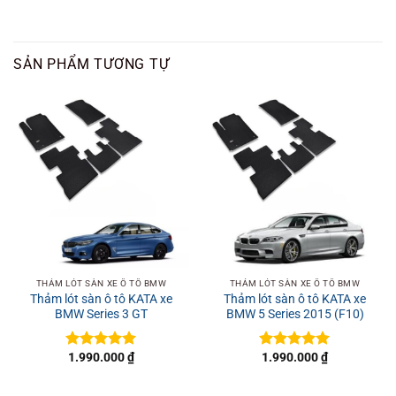
SẢN PHẨM TƯƠNG TỰ
THẢM LÓT SÀN XE Ô TÔ BMW
THẢM LÓT SÀN XE Ô TÔ BMW
Thảm lót sàn ô tô KATA xe
Thảm lót sàn ô tô KATA xe
BMW Series 3 GT
BMW 5 Series 2015 (F10)
1.990.000
₫
1.990.000
₫
Được xếp
Được xếp
hạng
5
5
hạng
5
5
sao
sao