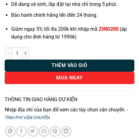
400.000 ₫.
Dễ dàng vệ sinh, lắp đặt tại nhà chỉ trong 5 phút.
Bảo hành chính hãng lến đến 24 tháng.
Giảm ngay 5% tối đa 200k khi nhập mã
ZING200
(áp
dụng cho đơn hàng từ 1990k)
Thảm lót rối ô tô Mitsubishi Attrage 2020 nhựa PVC cao cấp Huvi số
THÊM VÀO GIỎ
MUA NGAY
THÔNG TIN GIAO HÀNG DỰ KIẾN
Nhập địa chỉ của bạn để xem các tùy chọn vận chuyển. -
TÍNH PHÍ VẬN CHUYỂN