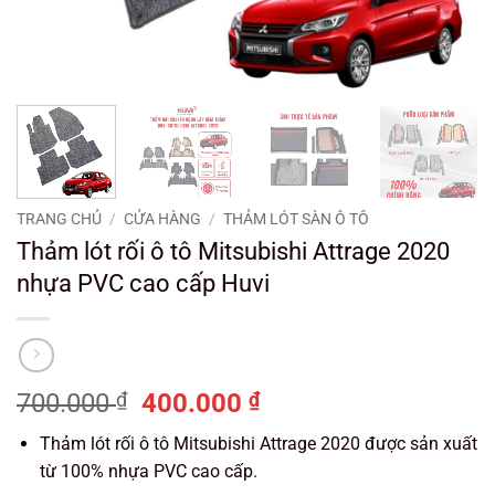
TRANG CHỦ
/
CỬA HÀNG
/
THẢM LÓT SÀN Ô TÔ
Thảm lót rối ô tô Mitsubishi Attrage 2020
nhựa PVC cao cấp Huvi
Giá
Giá
700.000
₫
400.000
₫
gốc
hiện
Thảm lót rối ô tô Mitsubishi Attrage 2020 được sản xuất
là:
tại
từ 100% nhựa PVC cao cấp.
700.000 ₫.
là: