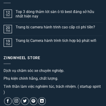
Top 3 dòng thảm lót sàn ô tô best đáng sở hữu
12
Th7
nhất hiện nay
Không
có
Trang bị camera hành trình cao cấp có phí tiền?
20
bình
luận
Th5
Không
ở
có
Top
bình
3
Trang bị Camera hành trình tích hợp bộ phát wifi
19
luận
dòng
ở
Th5
thảm
Không
Trang
lót
có
bị
sàn
bình
camera
ô
luận
hành
ZINGWHEEL STORE
ở
tô
trình
Trang
best
cao
bị
đáng
cấp
Camera
sở
có
Dịch vụ chăm sóc xe chuyên nghiệp.
hành
hữu
phí
trình
nhất
tiền?
tích
hiện
Phụ kiện chính hãng, chất lượng.
hợp
nay
bộ
phát
Tinh thần làm việc nghiêm túc, trách nhiệm. ( startup spirit
wifi
)