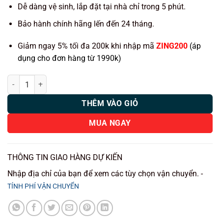
550.000 ₫.
Dễ dàng vệ sinh, lắp đặt tại nhà chỉ trong 5 phút.
Bảo hành chính hãng lến đến 24 tháng.
Giảm ngay 5% tối đa 200k khi nhập mã
ZING200
(áp
dụng cho đơn hàng từ 1990k)
Thảm lót rối ô tô Hyundai Custin 2023 nhựa PVC cao cấp Huvi số lượ
THÊM VÀO GIỎ
MUA NGAY
THÔNG TIN GIAO HÀNG DỰ KIẾN
Nhập địa chỉ của bạn để xem các tùy chọn vận chuyển. -
TÍNH PHÍ VẬN CHUYỂN