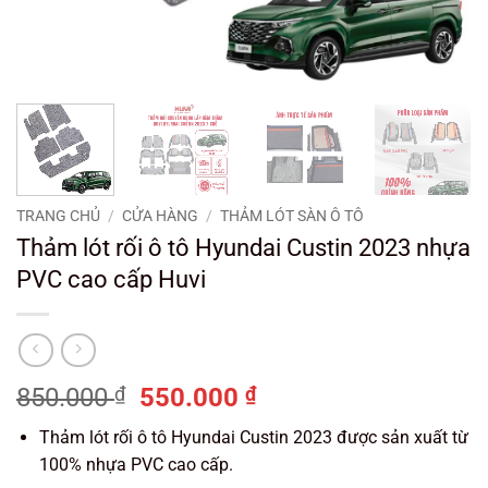
TRANG CHỦ
/
CỬA HÀNG
/
THẢM LÓT SÀN Ô TÔ
Thảm lót rối ô tô Hyundai Custin 2023 nhựa
PVC cao cấp Huvi
Giá
Giá
850.000
₫
550.000
₫
gốc
hiện
Thảm lót rối ô tô Hyundai Custin 2023 được sản xuất từ
là:
tại
100% nhựa PVC cao cấp.
850.000 ₫.
là: