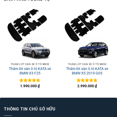
THẢM LÓT SÀN XE Ô TÔ BMW
THẢM LÓT SÀN XE Ô TÔ BMW
Thảm lót sàn ô tô KATA xe
Thảm lót sàn ô tô KATA xe
BMW X3 F25
BMW X5 2019 G05
1.990.000
₫
2.990.000
₫
Được xếp
Được xếp
hạng
5
5
hạng
5
5
sao
sao
THÔNG TIN CHỦ SỞ HỮU