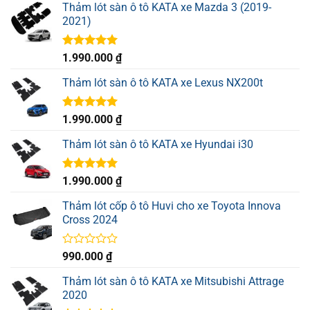
Thảm lót sàn ô tô KATA xe Mazda 3 (2019-
2021)
Được xếp
1.990.000
₫
hạng
5.00
5 sao
Thảm lót sàn ô tô KATA xe Lexus NX200t
Được xếp
1.990.000
₫
hạng
5.00
5 sao
Thảm lót sàn ô tô KATA xe Hyundai i30
Được xếp
1.990.000
₫
hạng
5.00
5 sao
Thảm lót cốp ô tô Huvi cho xe Toyota Innova
Cross 2024
Được
990.000
₫
xếp
hạng
Thảm lót sàn ô tô KATA xe Mitsubishi Attrage
0
2020
5