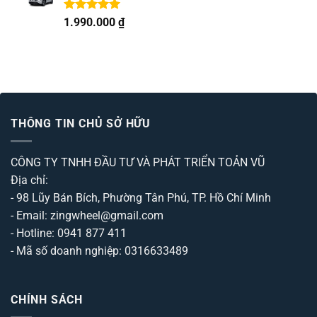
sao
Được xếp
1.990.000
₫
hạng
5.00
5 sao
THÔNG TIN CHỦ SỞ HỮU
CÔNG TY TNHH ĐẦU TƯ VÀ PHÁT TRIỂN TOẢN VŨ
Địa chỉ:
- 98 Lũy Bán Bích, Phường Tân Phú, TP. Hồ Chí Minh
- Email: zingwheel@gmail.com
- Hotline: 0941 877 411
- Mã số doanh nghiệp: 0316633489
CHÍNH SÁCH