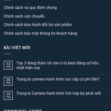
Chính sách và quy định chung
Chính sách vận chuyển.
Chính sách bảo hành đổi trả sản phẩm
Chính sách bảo mật thông tin khách hàng
BÀI VIẾT MỚI
Top 3 dòng thảm lót sàn ô tô best đáng sở hữu
12
Th7
nhất hiện nay
Không
có
Trang bị camera hành trình cao cấp có phí tiền?
20
bình
luận
Th5
Không
ở
có
Top
bình
3
Trang bị Camera hành trình tích hợp bộ phát wifi
19
luận
dòng
ở
Th5
thảm
Không
Trang
lót
có
bị
sàn
bình
camera
ô
luận
hành