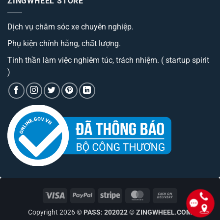
ZINGWHEEL STORE
ở
tô
trình
Trang
best
cao
bị
đáng
cấp
Camera
sở
có
Dịch vụ chăm sóc xe chuyên nghiệp.
hành
hữu
phí
trình
nhất
tiền?
tích
hiện
Phụ kiện chính hãng, chất lượng.
hợp
nay
bộ
phát
Tinh thần làm việc nghiêm túc, trách nhiệm. ( startup spirit
wifi
)
Visa
PayPal
Stripe
MasterCard
Cash
On
Copyright 2026 ©
PASS: 202022
©
ZINGWHEEL.COM
Delivery