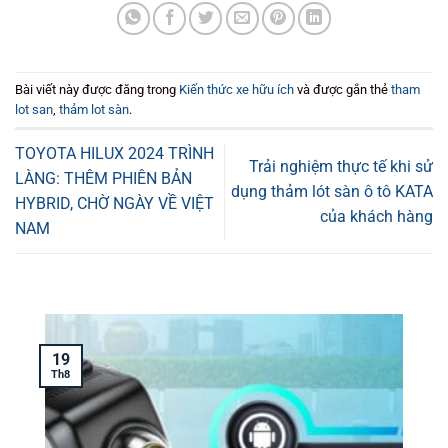
Bài viết này được đăng trong
Kiến thức xe hữu ích
và được gắn thẻ
tham
lot san
,
thảm lot sàn
.
TOYOTA HILUX 2024 TRÌNH
Trải nghiệm thực tế khi sử
LÀNG: THÊM PHIÊN BẢN
dụng thảm lót sàn ô tô KATA
HYBRID, CHỜ NGÀY VỀ VIỆT
của khách hàng
NAM
19
Th8
T