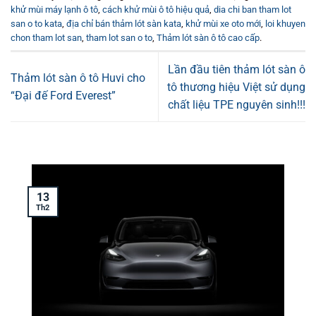
khử mùi máy lạnh ô tô
,
cách khử mùi ô tô hiệu quả
,
dia chi ban tham lot
san o to kata
,
địa chỉ bán thảm lót sàn kata
,
khử mùi xe oto mới
,
loi khuyen
chon tham lot san
,
tham lot san o to
,
Thảm lót sàn ô tô cao cấp
.
Lần đầu tiên thảm lót sàn ô
Thảm lót sàn ô tô Huvi cho
tô thương hiệu Việt sử dụng
“Đại đế Ford Everest”
chất liệu TPE nguyên sinh!!!
13
Th2