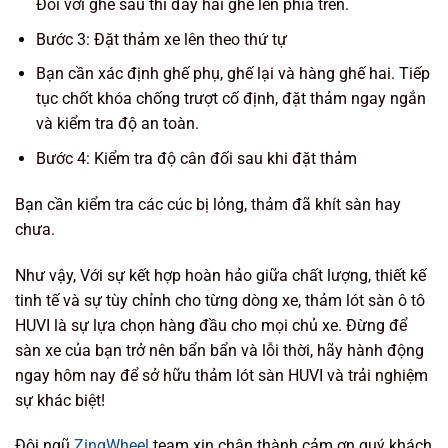
Đối với ghế sau thì đẩy hai ghế lên phía trên.
Bước 3: Đặt thảm xe lên theo thứ tự
Bạn cần xác định ghế phụ, ghế lại và hàng ghế hai. Tiếp
tục chốt khóa chống trượt cố định, đặt thảm ngay ngắn
và kiểm tra độ an toàn.
Bước 4: Kiểm tra độ cân đối sau khi đặt thảm
Bạn cần kiểm tra các cúc bị lỏng, thảm đã khít sàn hay
chưa.
Như vậy, Với sự kết hợp hoàn hảo giữa chất lượng, thiết kế
tinh tế và sự tùy chỉnh cho từng dòng xe, thảm lót sàn ô tô
HUVI là sự lựa chọn hàng đầu cho mọi chủ xe. Đừng để
sàn xe của bạn trở nên bẩn bẩn và lỗi thời, hãy hành động
ngay hôm nay để sở hữu thảm lót sàn HUVI và trải nghiệm
sự khác biệt!
Đội ngũ
ZingWheel
team xin chân thành cảm ơn quý khách