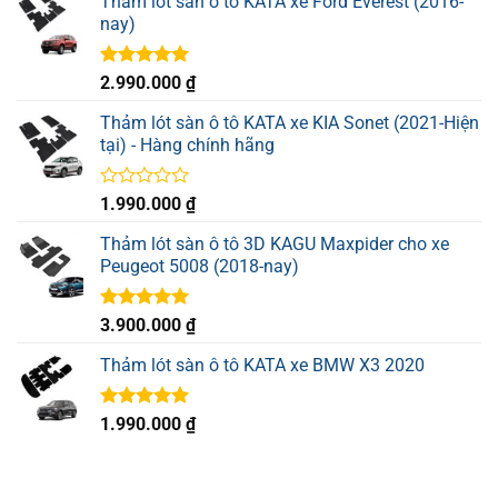
Thảm lót sàn ô tô KATA xe Ford Everest (2016-
nay)
Được xếp
2.990.000
₫
hạng
5.00
5 sao
Thảm lót sàn ô tô KATA xe KIA Sonet (2021-Hiện
tại) - Hàng chính hãng
Được
1.990.000
₫
xếp
hạng
Thảm lót sàn ô tô 3D KAGU Maxpider cho xe
0
Peugeot 5008 (2018-nay)
5
sao
Được xếp
3.900.000
₫
hạng
5.00
5 sao
Thảm lót sàn ô tô KATA xe BMW X3 2020
Được xếp
1.990.000
₫
hạng
5.00
5 sao