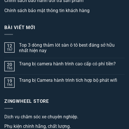
Chính sách bảo hành đổi trả sản phẩm
Chính sách bảo mật thông tin khách hàng
BÀI VIẾT MỚI
Top 3 dòng thảm lót sàn ô tô best đáng sở hữu
12
Th7
nhất hiện nay
Không
có
Trang bị camera hành trình cao cấp có phí tiền?
20
bình
luận
Th5
Không
ở
có
Top
bình
3
Trang bị Camera hành trình tích hợp bộ phát wifi
19
luận
dòng
ở
Th5
thảm
Không
Trang
lót
có
bị
sàn
bình
camera
ô
luận
hành
ZINGWHEEL STORE
ở
tô
trình
Trang
best
cao
bị
đáng
cấp
Camera
sở
có
Dịch vụ chăm sóc xe chuyên nghiệp.
hành
hữu
phí
trình
nhất
tiền?
tích
hiện
Phụ kiện chính hãng, chất lượng.
hợp
nay