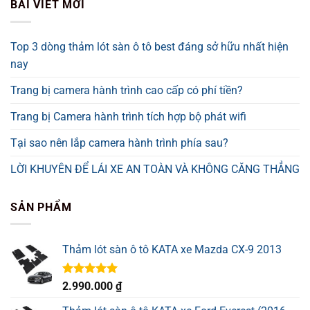
BÀI VIẾT MỚI
Top 3 dòng thảm lót sàn ô tô best đáng sở hữu nhất hiện
nay
Trang bị camera hành trình cao cấp có phí tiền?
Trang bị Camera hành trình tích hợp bộ phát wifi
Tại sao nên lắp camera hành trình phía sau?
LỜI KHUYÊN ĐỂ LÁI XE AN TOÀN VÀ KHÔNG CĂNG THẲNG
SẢN PHẨM
Thảm lót sàn ô tô KATA xe Mazda CX-9 2013
Được xếp
2.990.000
₫
hạng
5.00
5 sao