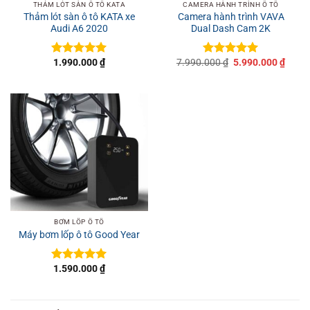
THẢM LÓT SÀN Ô TÔ KATA
CAMERA HÀNH TRÌNH Ô TÔ
Thảm lót sàn ô tô KATA xe
Camera hành trình VAVA
Audi A6 2020
Dual Dash Cam 2K
Giá
Giá
1.990.000
₫
7.990.000
₫
5.990.000
₫
Được xếp
Được xếp
gốc
hiện
hạng
5
5
hạng
5
5
là:
tại
sao
sao
7.990.000 ₫.
là:
5.990
BƠM LỐP Ô TÔ
Máy bơm lốp ô tô Good Year
1.590.000
₫
Được xếp
hạng
5
5
sao