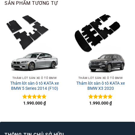
SẢN PHẨM TƯƠNG TỰ
THẢM LÓT SÀN XE Ô TÔ BMW
THẢM LÓT SÀN XE Ô TÔ BMW
Thảm lót sàn ô tô KATA xe
Thảm lót sàn ô tô KATA xe
BMW 5 Series 2014 (F10)
BMW X3 2020
1.990.000
₫
1.990.000
₫
Được xếp
Được xếp
hạng
5
5
hạng
5
5
sao
sao
THÔNG TIN CHỦ SỞ HỮU