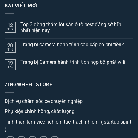
BÀI VIẾT MỚI
Top 3 dòng thảm lót sàn ô tô best đáng sở hữu
12
Th7
nhất hiện nay
Không
có
Trang bị camera hành trình cao cấp có phí tiền?
20
bình
luận
Th5
Không
ở
có
Top
bình
3
Trang bị Camera hành trình tích hợp bộ phát wifi
19
luận
dòng
ở
Th5
thảm
Không
Trang
lót
có
bị
sàn
bình
camera
ô
luận
hành
ZINGWHEEL STORE
ở
tô
trình
Trang
best
cao
bị
đáng
cấp
Camera
sở
có
Dịch vụ chăm sóc xe chuyên nghiệp.
hành
hữu
phí
trình
nhất
tiền?
tích
hiện
Phụ kiện chính hãng, chất lượng.
hợp
nay
bộ
phát
Tinh thần làm việc nghiêm túc, trách nhiệm. ( startup spirit
wifi
)