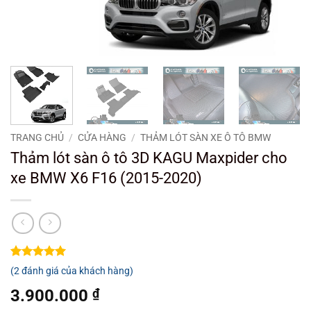
TRANG CHỦ
/
CỬA HÀNG
/
THẢM LÓT SÀN XE Ô TÔ BMW
Thảm lót sàn ô tô 3D KAGU Maxpider cho
xe BMW X6 F16 (2015-2020)
5
2
trên 5
(
2
đánh giá của khách hàng)
dựa trên
đánh giá
3.900.000
₫