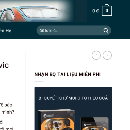
0
₫
0
Tìm
ên Hệ
kiếm:
vic
NHẬN BỘ TÀI LIỆU MIỄN PHÍ
BÍ QUYẾT KHỬ MÙI Ô TÔ HIỆU QUẢ
để bảo
 mình?
i,
ưới mọi