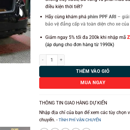
điều kiện thời tiết?
Hãy cùng khám phá
phim PPF ARI
– giải
bảo vệ đẳng cấp và toàn diện cho xe của
Giảm ngay 5% tối đa 200k khi nhập mã
Z
(áp dụng cho đơn hàng từ 1990k)
Dán PPF ARI Xe Honda Civic RS số lượng
THÊM VÀO GIỎ
MUA NGAY
THÔNG TIN GIAO HÀNG DỰ KIẾN
Nhập địa chỉ của bạn để xem các tùy chọn 
chuyển. -
TÍNH PHÍ VẬN CHUYỂN