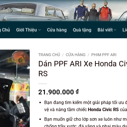
g Chủ
Giới Thiệu
Cửa hàng
Quà tặng
Bài viết
Li
TRANG CHỦ
/
CỬA HÀNG
/
PHIM PPF ARI
Dán PPF ARI Xe Honda Ci
RS
21.900.000
₫
Bạn đang tìm kiếm một giải pháp tối ưu 
vệ và nâng tầm chiếc
Honda Civic
RS
của
Bạn muốn giữ cho lớp sơn xe luôn như mớ
chống trầy xước, đá văng và phai màu d