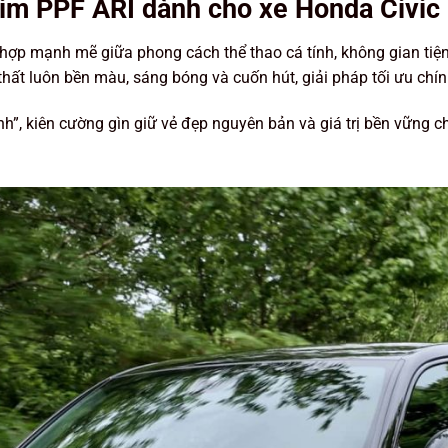
im PPF ARI dành cho
xe Honda Civic
 hợp mạnh mẽ giữa phong cách thể thao cá tính, không gian tiệ
thất luôn bền màu, sáng bóng và cuốn hút, giải pháp tối ưu chí
nh”, kiên cường gìn giữ vẻ đẹp nguyên bản và giá trị bền vững c