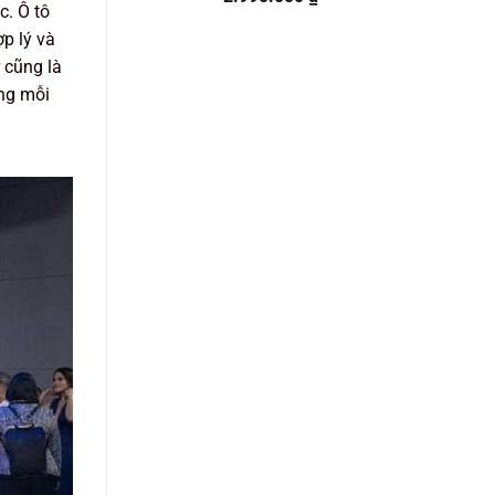
c. Ô tô
hạng
5.00
5 sao
ợp lý và
 cũng là
ong mỗi