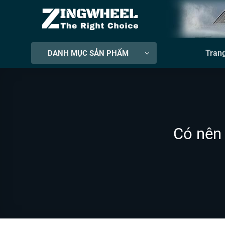
Bỏ
qua
nội
dung
Tran
DANH MỤC SẢN PHẨM
Có nên 