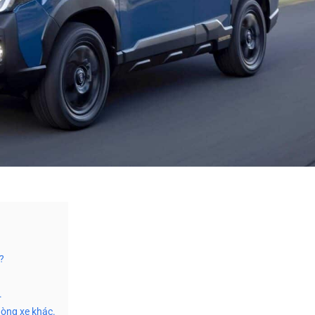
?
.
dòng xe khác.