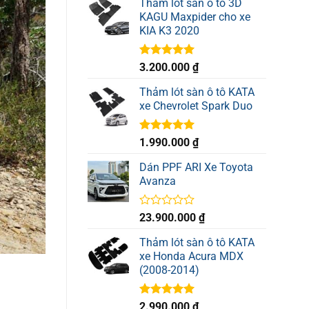
Thảm lót sàn ô tô 3D
KAGU Maxpider cho xe
KIA K3 2020
Được xếp
3.200.000
₫
hạng
5.00
5 sao
Thảm lót sàn ô tô KATA
xe Chevrolet Spark Duo
Được xếp
1.990.000
₫
hạng
5.00
5 sao
Dán PPF ARI Xe Toyota
Avanza
Được
23.900.000
₫
xếp
hạng
Thảm lót sàn ô tô KATA
0
xe Honda Acura MDX
5
(2008-2014)
sao
Được xếp
2.990.000
₫