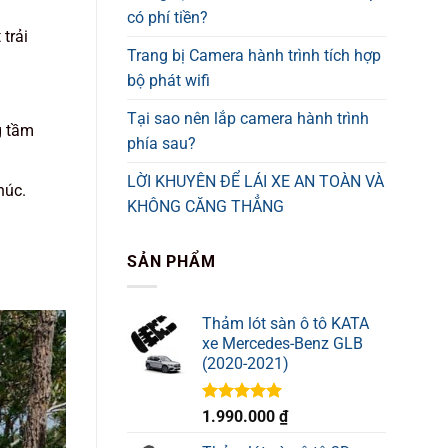
có phí tiền?
trải
Trang bị Camera hành trình tích hợp
bộ phát wifi
Tại sao nên lắp camera hành trình
g tầm
phía sau?
LỜI KHUYÊN ĐỂ LÁI XE AN TOÀN VÀ
húc.
KHÔNG CĂNG THẲNG
SẢN PHẨM
Thảm lót sàn ô tô KATA
xe Mercedes-Benz GLB
(2020-2021)
Được xếp
1.990.000
₫
hạng
5.00
5 sao