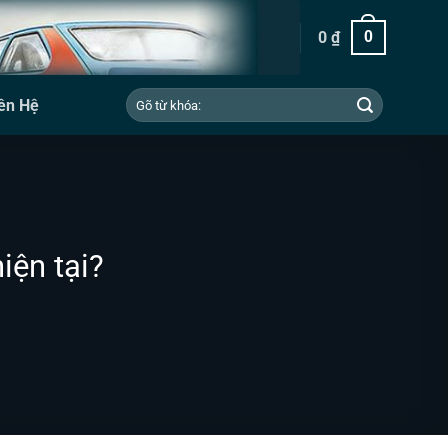
0
₫
0
Tìm
ên Hệ
kiếm:
iện tại?