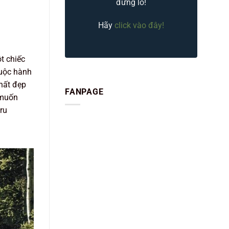
đừng lo!
Hãy
click vào đây!
t chiếc
cuộc hành
thất đẹp
FANPAGE
 muốn
ru