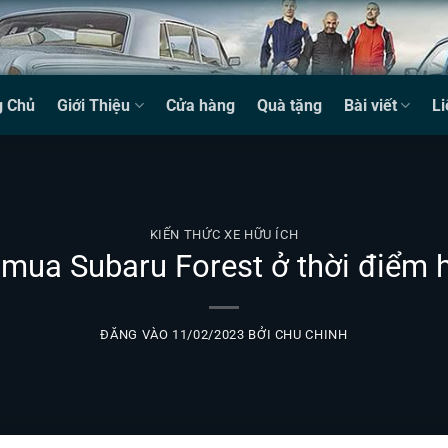
g Chủ
Giới Thiệu
Cửa hàng
Quà tặng
Bài viết
Li
KIẾN THỨC XE HỮU ÍCH
mua Subaru Forest ở thời điểm h
ĐĂNG VÀO
11/02/2023
BỞI
CHU CHINH