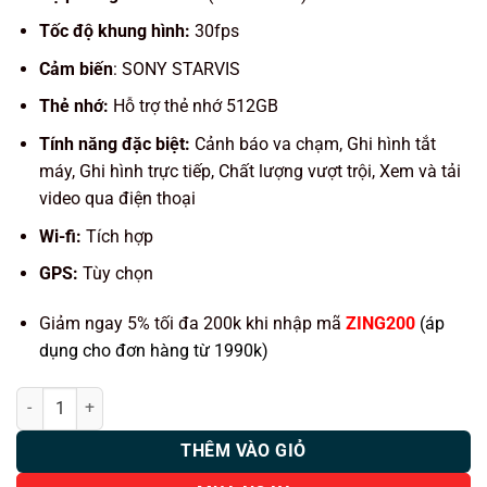
Tốc độ khung hình:
30fps
Cảm biến
:
SONY STARVIS
Thẻ nhớ:
Hỗ trợ thẻ nhớ 512GB
Tính năng đặc biệt:
Cảnh báo va chạm, Ghi hình tắt
máy, Ghi hình trực tiếp, Chất lượng vượt trội, Xem và tải
video qua điện thoại
Wi-fi:
Tích hợp
GPS:
Tùy chọn
Giảm ngay 5% tối đa 200k khi nhập mã
ZING200
(áp
dụng cho đơn hàng từ 1990k)
Camera Hành Trình GNet G-ON W số lượng
THÊM VÀO GIỎ