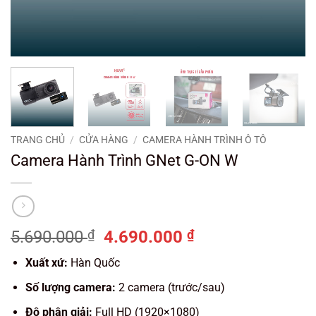
TRANG CHỦ
/
CỬA HÀNG
/
CAMERA HÀNH TRÌNH Ô TÔ
Camera Hành Trình GNet G-ON W
Giá
Giá
5.690.000
₫
4.690.000
₫
gốc
hiện
Xuất xứ:
Hàn Quốc
là:
tại
5.690.000 ₫.
là:
Số lượng camera:
2 camera (trước/sau)
4.690.000 ₫.
Độ phân giải:
Full HD (
1920×1080)