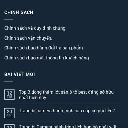
CHÍNH SÁCH
Chính sách và quy định chung
Chính sách vận chuyển.
Chính sách bảo hành đổi trả sản phẩm
Chính sách bảo mật thông tin khách hàng
BÀI VIẾT MỚI
Top 3 dòng thảm lót sàn ô tô best đáng sở hữu
12
Th7
nhất hiện nay
Không
có
Trang bị camera hành trình cao cấp có phí tiền?
20
bình
luận
Th5
Không
ở
có
Top
bình
3
Trang bị Camera hành trình tích hợp bộ phát wifi
19
luận