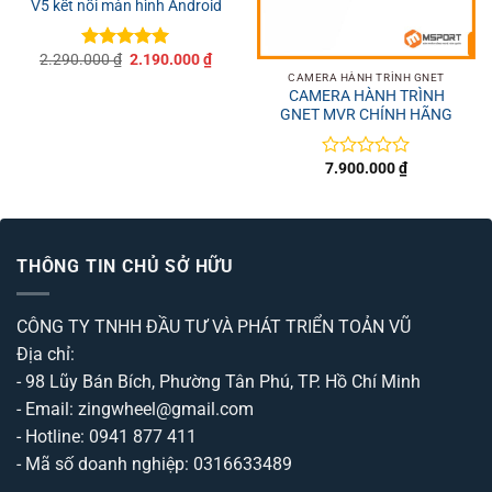
V5 kết nối màn hình Android
Giá
Giá
2.290.000
₫
2.190.000
₫
Được xếp
gốc
hiện
hạng
5
5
CAMERA HÀNH TRÌNH GNET
là:
tại
CAMERA HÀNH TRÌNH
sao
2.290.000 ₫.
là:
GNET MVR CHÍNH HÃNG
2.190.000 ₫.
7.900.000
₫
Được
xếp
hạng
0
5
sao
THÔNG TIN CHỦ SỞ HỮU
CÔNG TY TNHH ĐẦU TƯ VÀ PHÁT TRIỂN TOẢN VŨ
Địa chỉ:
- 98 Lũy Bán Bích, Phường Tân Phú, TP. Hồ Chí Minh
- Email: zingwheel@gmail.com
- Hotline: 0941 877 411
- Mã số doanh nghiệp: 0316633489