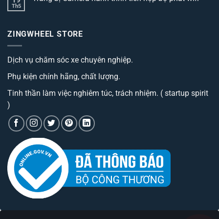
dòng
ở
Th5
thảm
Không
Trang
lót
có
bị
sàn
bình
camera
ô
luận
hành
ZINGWHEEL STORE
ở
tô
trình
Trang
best
cao
bị
đáng
cấp
Camera
sở
có
Dịch vụ chăm sóc xe chuyên nghiệp.
hành
hữu
phí
trình
nhất
tiền?
tích
hiện
Phụ kiện chính hãng, chất lượng.
hợp
nay
bộ
phát
Tinh thần làm việc nghiêm túc, trách nhiệm. ( startup spirit
wifi
)