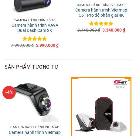
CAMERA HÀNH TRÌNH VIETMAP
Camera hành trình Vietmap
C61 Pro độ phân giải 4K
CAMERA HÀNH TRÌNH Ô TÔ
Camera hành trình VAVA
Giá
Giá
3.440.000
₫
3.340.000
₫
Dual Dash Cam 2K
Được xếp
gốc
hiện
hạng
5
5
là:
tại
sao
3.440.000 ₫.
là:
Giá
Giá
7.990.000
₫
5.990.000
₫
3.340
Được xếp
gốc
hiện
hạng
5
5
là:
tại
sao
7.990.000 ₫.
là:
5.990.000 ₫.
SẢN PHẨM TƯƠNG TỰ
-4%
CAMERA HÀNH TRÌNH VIETMAP
Camera hành trình Vietmap