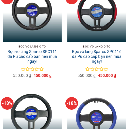
BỌC VÔ LĂNG Ô TÔ
BỌC VÔ LĂNG Ô TÔ
Bọc vô lăng Sparco SPC111
Bọc vô lăng Sparco SPC116
da Pu cao cấp bạn nên mua
da Pu cao cấp bạn nên mua
ngay!
ngay!
Giá
Giá
Giá
Giá
550.000
₫
450.000
₫
550.000
₫
450.000
₫
Được
Được
gốc
hiện
gốc
hiện
xếp
xếp
là:
tại
là:
tại
hạng
hạng
550.000 ₫.
là:
550.000 ₫.
là:
0
0
450.000 ₫.
450.00
5
5
sao
sao
-18%
-18%