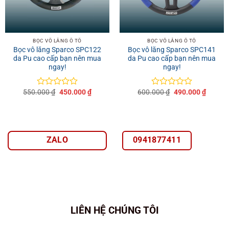
BỌC VÔ LĂNG Ô TÔ
BỌC VÔ LĂNG Ô TÔ
Bọc vô lăng Sparco SPC122
Bọc vô lăng Sparco SPC141
da Pu cao cấp bạn nên mua
da Pu cao cấp bạn nên mua
ngay!
ngay!
Giá
Giá
Giá
Giá
550.000
₫
450.000
₫
600.000
₫
490.000
₫
Được
Được
gốc
hiện
gốc
hiện
xếp
xếp
là:
tại
là:
tại
hạng
hạng
550.000 ₫.
là:
600.000 ₫.
là:
0
0
450.000 ₫.
490.00
5
5
sao
sao
ZALO
0941877411
LIÊN HỆ CHÚNG TÔI