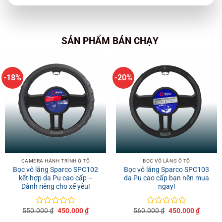
SẢN PHẨM BÁN CHẠY
-18%
-20%
CAMERA HÀNH TRÌNH Ô TÔ
BỌC VÔ LĂNG Ô TÔ
Bọc vô lăng Sparco SPC102
Bọc vô lăng Sparco SPC103
kết hợp da Pu cao cấp –
da Pu cao cấp bạn nên mua
Dành riêng cho xế yêu!
ngay!
Giá
Giá
Giá
Giá
550.000
₫
450.000
₫
560.000
₫
450.000
₫
Được
Được
gốc
hiện
gốc
hiện
xếp
xếp