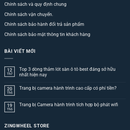
Chính sách và quy định chung
Chính sách vận chuyển.
Chính sách bảo hành đổi trả sản phẩm
Chính sách bảo mật thông tin khách hàng
BÀI VIẾT MỚI
Top 3 dòng thảm lót sàn ô tô best đáng sở hữu
12
Th7
nhất hiện nay
Không
có
Trang bị camera hành trình cao cấp có phí tiền?
20
bình
luận
Th5
Không
ở
có
Top
bình
3
Trang bị Camera hành trình tích hợp bộ phát wifi
19
luận
dòng
ở
Th5
thảm
Không
Trang
lót
có
bị
sàn
bình
camera
ô
luận
hành
ZINGWHEEL STORE
ở
tô
trình
Trang
best