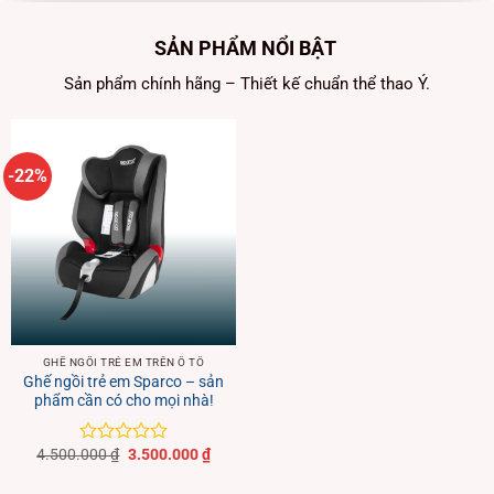
SẢN PHẨM NỔI BẬT
Sản phẩm chính hãng – Thiết kế chuẩn thể thao Ý.
-22%
GHẾ NGỒI TRẺ EM TRÊN Ô TÔ
Ghế ngồi trẻ em Sparco – sản
phẩm cần có cho mọi nhà!
Giá
Giá
4.500.000
₫
3.500.000
₫
Được
gốc
hiện
xếp
là:
tại
hạng