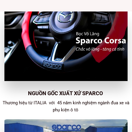
4.500.000 ₫.
là:
0
3.500.000 ₫.
5
sao
NGUỒN GỐC XUẤT XỨ SPARCO
Thương hiệu từ ITALIA với 45 năm kinh nghiệm ngành đua xe và
phụ kiện ô tô