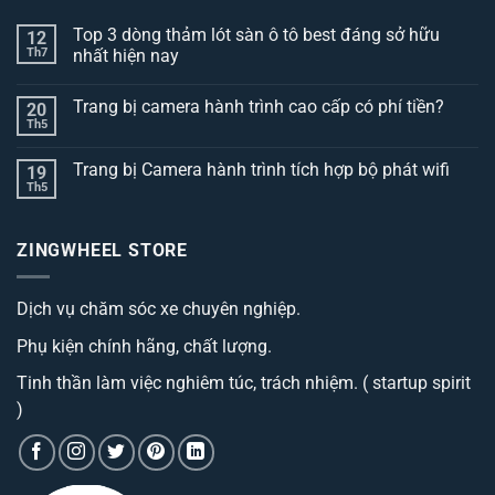
Top 3 dòng thảm lót sàn ô tô best đáng sở hữu
12
Th7
nhất hiện nay
Không
có
Trang bị camera hành trình cao cấp có phí tiền?
20
bình
luận
Th5
Không
ở
có
Top
bình
3
Trang bị Camera hành trình tích hợp bộ phát wifi
19
luận
dòng
ở
Th5
thảm
Không
Trang
lót
có
bị
sàn
bình
camera
ô
luận
hành
ZINGWHEEL STORE
ở
tô
trình
Trang
best
cao
bị
đáng
cấp
Camera
sở
có
Dịch vụ chăm sóc xe chuyên nghiệp.
hành
hữu
phí
trình
nhất
tiền?
tích
hiện
Phụ kiện chính hãng, chất lượng.
hợp
nay
bộ
phát
Tinh thần làm việc nghiêm túc, trách nhiệm. ( startup spirit
wifi
)