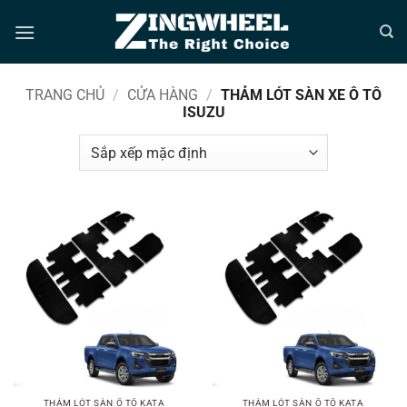
Bỏ
qua
nội
dung
TRANG CHỦ
/
CỬA HÀNG
/
THẢM LÓT SÀN XE Ô TÔ
ISUZU
THẢM LÓT SÀN Ô TÔ KATA
THẢM LÓT SÀN Ô TÔ KATA