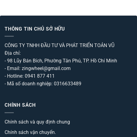
hạng
hạng
0
0
5
5
sao
sao
THÔNG TIN CHỦ SỞ HỮU
CÔNG TY TNHH ĐẦU TƯ VÀ PHÁT TRIỂN TOẢN VŨ
Địa chỉ:
- 98 Lũy Bán Bích, Phường Tân Phú, TP. Hồ Chí Minh
- Email: zingwheel@gmail.com
- Hotline: 0941 877 411
- Mã số doanh nghiệp: 0316633489
CHÍNH SÁCH
Chính sách và quy định chung
Chính sách vận chuyển.