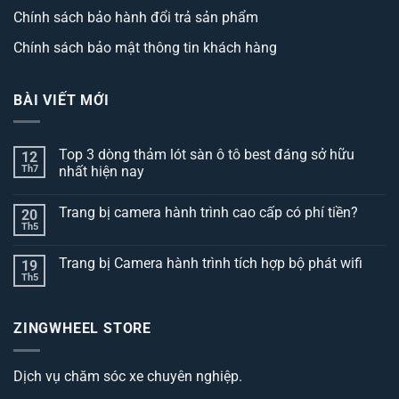
Chính sách bảo hành đổi trả sản phẩm
Chính sách bảo mật thông tin khách hàng
BÀI VIẾT MỚI
Top 3 dòng thảm lót sàn ô tô best đáng sở hữu
12
Th7
nhất hiện nay
Không
có
Trang bị camera hành trình cao cấp có phí tiền?
20
bình
luận
Th5
Không
ở
có
Top
bình
3
Trang bị Camera hành trình tích hợp bộ phát wifi
19
luận
dòng
ở
Th5
thảm
Không
Trang
lót
có
bị
sàn
bình
camera
ô
luận
hành
ZINGWHEEL STORE
ở
tô
trình
Trang
best
cao
bị
đáng
cấp
Camera
sở
có
Dịch vụ chăm sóc xe chuyên nghiệp.
hành
hữu
phí
trình
nhất
tiền?
tích
hiện