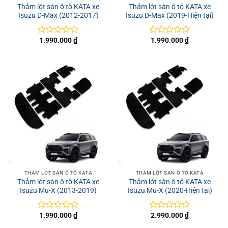
Thảm lót sàn ô tô KATA xe
Thảm lót sàn ô tô KATA xe
Isuzu D-Max (2012-2017)
Isuzu D-Max (2019-Hiện tại)
1.990.000
₫
1.990.000
₫
Được
Được
xếp
xếp
hạng
hạng
0
0
5
5
sao
sao
THẢM LÓT SÀN Ô TÔ KATA
THẢM LÓT SÀN Ô TÔ KATA
Thảm lót sàn ô tô KATA xe
Thảm lót sàn ô tô KATA xe
Isuzu Mu-X (2013-2019)
Isuzu Mu-X (2020-Hiện tại)
1.990.000
₫
2.990.000
₫
Được
Được
xếp
xếp