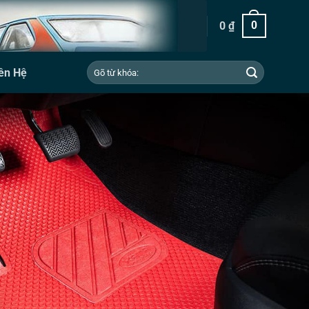
0
₫
0
Tìm
ên Hệ
kiếm: