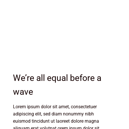
We’re all equal before a
wave
Lorem ipsum dolor sit amet, consectetuer
adipiscing elit, sed diam nonummy nibh
euismod tincidunt ut laoreet dolore magna
aliquam erat volutpat.orem ipsum dolor sit