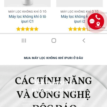
MUA MÁY LỌC KHÔNG KHÍ IPURI Ở ĐÂU
Mua thảm KATA
tại Zingwheel.com
Khi mua thảm lót sàn ô tô KATA tại Zingwheel.com,
ngoài sở hữu cho mình 1 bộ thảm vô cùng chất lượng,