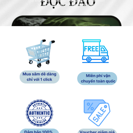
Quý khách còn nhận được những ưu đãi rất hấp dẫn
và sự hỗ trợ nhiệt tình của tư vấn viên.