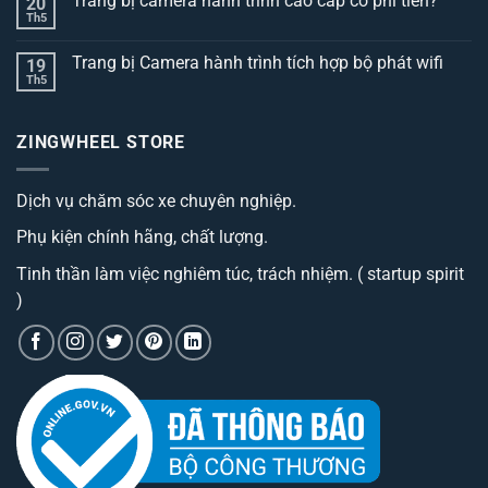
Trang bị camera hành trình cao cấp có phí tiền?
20
bình
luận
Th5
Không
ở
có
Top
bình
3
Trang bị Camera hành trình tích hợp bộ phát wifi
19
luận
dòng
ở
Th5
thảm
Không
Trang
lót
có
bị
sàn
bình
camera
ô
luận
hành
ZINGWHEEL STORE
ở
tô
trình
Trang
best
cao
bị
đáng
cấp
Camera
sở
có
Dịch vụ chăm sóc xe chuyên nghiệp.
hành
hữu
phí
trình
nhất
tiền?
tích
hiện
Phụ kiện chính hãng, chất lượng.
hợp
nay
bộ
phát
Tinh thần làm việc nghiêm túc, trách nhiệm. ( startup spirit
wifi
)