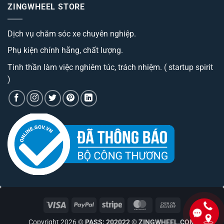
ô
luận
hành
ZINGWHEEL STORE
ở
tô
trình
Trang
best
cao
bị
đáng
cấp
Camera
sở
có
Dịch vụ chăm sóc xe chuyên nghiệp.
hành
hữu
phí
trình
nhất
tiền?
tích
hiện
Phụ kiện chính hãng, chất lượng.
hợp
nay
bộ
phát
Tinh thần làm việc nghiêm túc, trách nhiệm. ( startup spirit
wifi
)
Visa
PayPal
Stripe
MasterCard
Cash
On
Copyright 2026 ©
PASS: 202022
©
ZINGWHEEL.COM