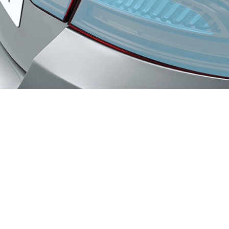
Dán PPF chi tiết
Dán màn hình: 680,000 / 1 bộ
Chèn cửa: 680,000 / 1 bộ (04 cái)
Cạnh cửa: 780,000 / 1 bộ (04 cửa)
Gương chiếu hậu: 1,280,000 / 1 bộ (02 cái)
Bậc cốp sau: 1,880,000 / 1 bộ