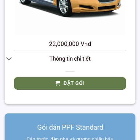
22,000,000 Vnđ
Thông tin chi tiết
ĐẶT GÓI
Gói dán PPF Standard
Cản trước, đèn pha và gương chiếu hậu