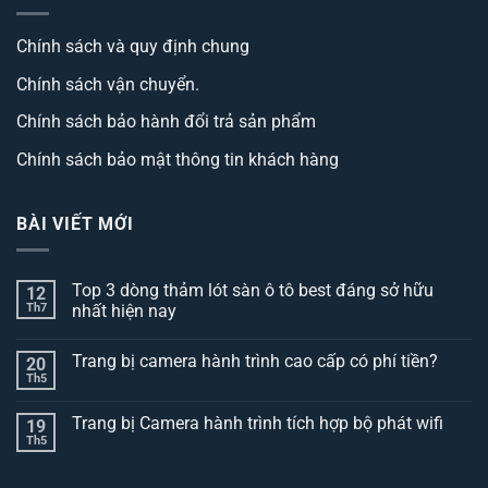
Chính sách và quy định chung
Chính sách vận chuyển.
Chính sách bảo hành đổi trả sản phẩm
Chính sách bảo mật thông tin khách hàng
BÀI VIẾT MỚI
Top 3 dòng thảm lót sàn ô tô best đáng sở hữu
12
Th7
nhất hiện nay
Không
có
Trang bị camera hành trình cao cấp có phí tiền?
20
bình
luận
Th5
Không
ở
có
Top
bình
3
Trang bị Camera hành trình tích hợp bộ phát wifi
19
luận
dòng
ở
Th5
thảm
Không
Trang
lót
có
bị
sàn
bình
camera