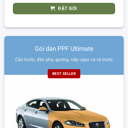
ĐẶT GÓI
Gói dán PPF Ultimate
Cản trước, đèn pha, gương, nắp capo và vè trước
BEST SELLER